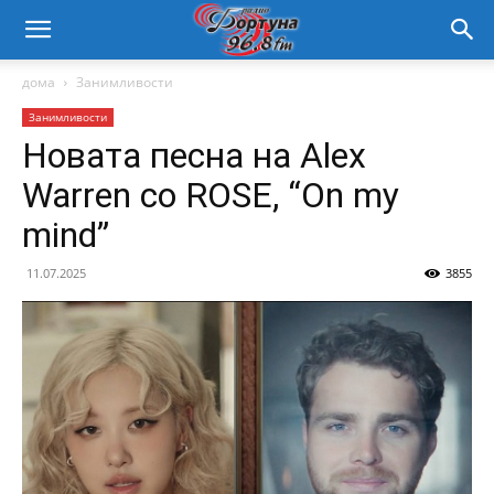
дома
Занимливости
Занимливости
Новата песна на Alex
Warren со ROSE, “On my
mind”
11.07.2025
3855