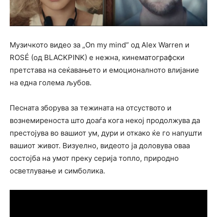
Музичкото видео за „On my mind“ од Alex Warren и
ROSÉ (од BLACKPINK) е нежна, кинематографски
претстава на сеќавањето и емоционалното влијание
на една голема љубов.
Песната зборува за тежината на отсуството и
вознемиреноста што доаѓа кога некој продолжува да
престојува во вашиот ум, дури и откако ќе го напушти
вашиот живот. Визуелно, видеото ја доловува оваа
состојба на умот преку серија топло, природно
осветлување и симболика.