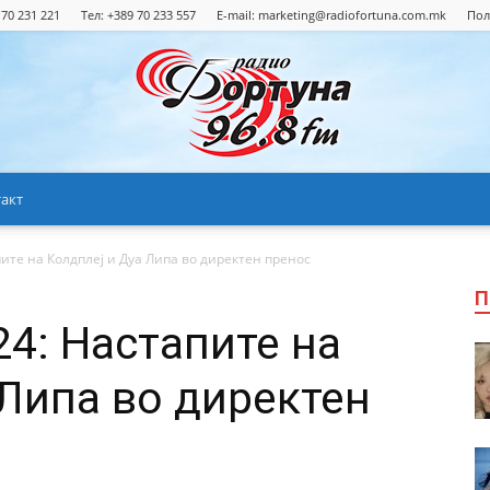
 70 231 221
Тел: +389 70 233 557
E-mail:
marketing@radiofortuna.com.mk
Пол
акт
Радио
ите на Колдплеј и Дуа Липа во директен пренос
П
24: Настапите на
Фортуна
 Липа во директен