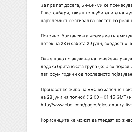
За прв пат досега, Би-Би-Си ќе пренесув
Гластонбери, така што љубителите на муз
најголемиот фестивал во светот, во реал
Поточно, британската мрежа ќе ги емитув
петок на 28 и сабота 29 јуни, соодветно,
Ова е прво појавување на повеќенаградув
додека британската група (која се појави
пат, осум години од последното појавува
Преносот во живо на BBC ќе започне нек
на 28 јуни на полноќ (12:00 – 01:45 GMT) и
http://www.bbc .com/pages/glastonbury-liv
Корисниците ќе можат да гледаат во жив