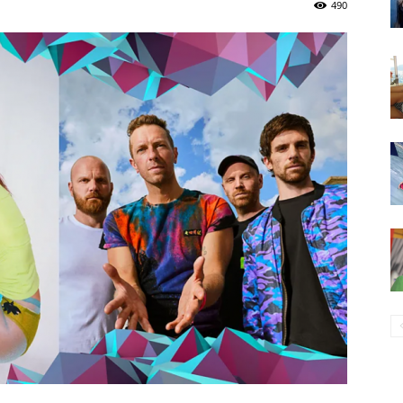
490
96,8