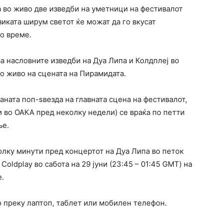
а во живо две изведби на уметници на фестивалот
иката ширум светот ќе можат да го вкусат
но време.
а насловните изведби на Дуа Липа и Колдплеј во
 во живо на сцената на Пирамидата.
аната поп-ѕвезда на главната сцена на фестивалот,
 и во ОАКА пред неколку недели) се враќа по петти
ње.
олку минути пред концертот на Дуа Липа во петок
 Coldplay во сабота на 29 јуни (23:45 – 01:45 GMT) на
e.
о преку лаптоп, таблет или мобилен телефон.