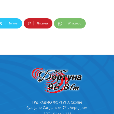
Twitter
Pinterest
WhatsApp
ТРД РАДИО ФОРТУНА Скопје
бул. Јане Сандански 7/1, Аеродром
+389 70 223 333