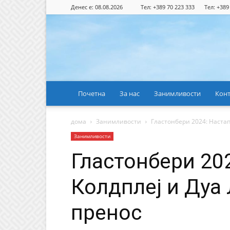
Денес е: 08.08.2026
Тел: +389 70 223 333
Тел: +389
Почетна
За нас
Занимливости
Конт
дома
Занимливости
Гластонбери 2024: Настап
Занимливости
Гластонбери 20
Колдплеј и Дуа
пренос