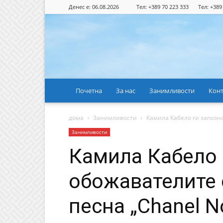
Денес е: 06.08.2026
Тел: +389 70 223 333
Тел: +389
Почетна
За нас
Занимливости
Конт
дома
Занимливости
Камила Кабело ги запозна
Занимливости
Камила Кабело 
обожавателите 
песна „Chanel No