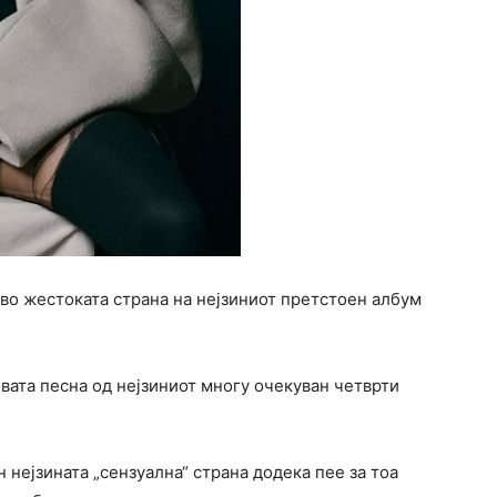
во жестоката страна на нејзиниот претстоен албум
новата песна од нејзиниот многу очекуван четврти
 нејзината „сензуална“ страна додека пее за тоа