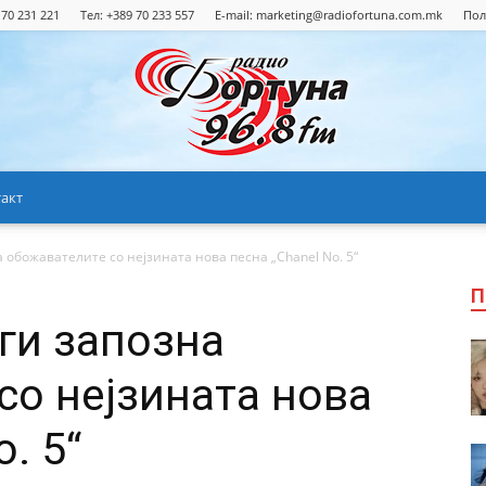
 70 231 221
Тел: +389 70 233 557
E-mail:
marketing@radiofortuna.com.mk
Пол
акт
Радио
 обожавателите со нејзината нова песна „Chanel No. 5“
П
ги запозна
Фортуна
со нејзината нова
. 5“