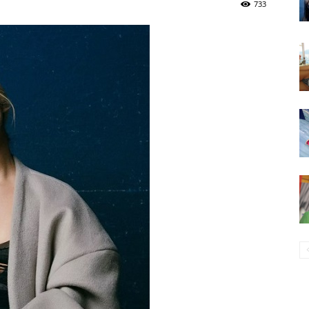
733
96,8