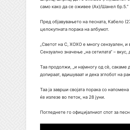
само како да се оживее (Ах)/Шанел бр.5.”
Пред објавувањето на песната, Кабело (27
целокупната порака на албумот.
„Светот на C, XOXO е многу сензуален, и 
Сензуално значење „на сетилата“ – вкус, д
Таа продолжи, „и најмногу од сè, сакаме 
допираат, вдишуваат и дека зглобот на ра
Таа ја заврши својата порака со напомена 
ќе излезе во петок, на 28 јуни.
Погледнете го официјалниот спот за песна