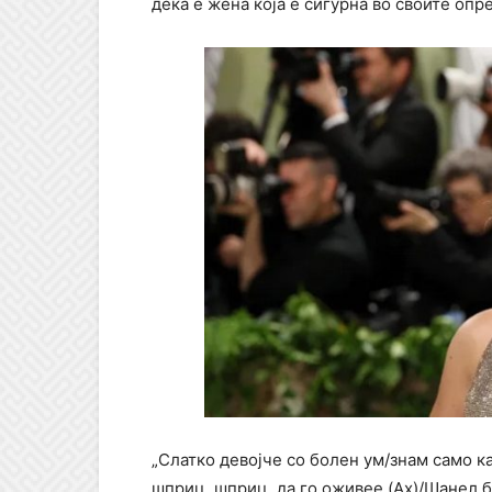
дека е жена која е сигурна во своите опр
„Слатко девојче со болен ум/знам само ка
шприц, шприц, да го оживее (Ах)/Шанел бр.