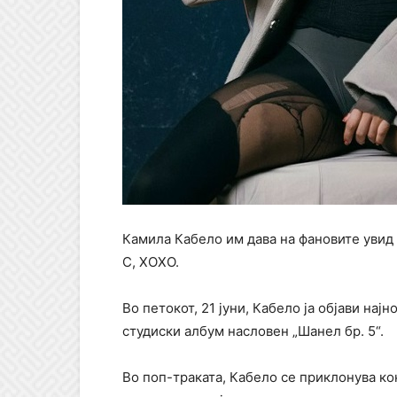
Камила Кабело им дава на фановите увид 
C, XOXO.
Во петокот, 21 јуни, Кабело ја објави нај
студиски албум насловен „Шанел бр. 5“.
Во поп-траката, Кабело се приклонува кон