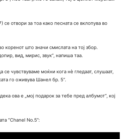
) се отвори за тоа како песната се вклопува во
во коренот што значи смислата на тој збор.
опир, вид, мирис, звук“, напиша таа.
да се чувствуваме моќни кога нè гледаат, слушаат,
ката го оживува Шанел бр. 5“.
дека ова е „мој подарок за тебе пред албумот“, кој
та “Chanel No.5”: