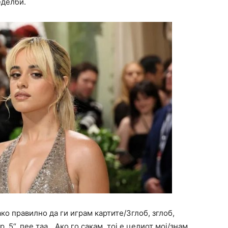
еделби.
ко правилно да ги играм картите/Зглоб, зглоб,
 5“, пее таа. „Ако го сакам, тој е целиот мој/знам