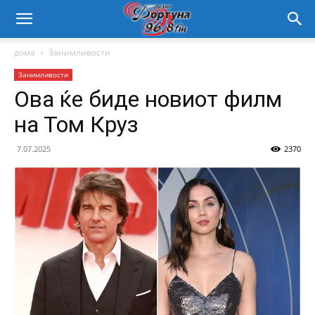
дома
Занимливости
Занимливости
Ова ќе биде новиот филм
на Том Круз
7.07.2025
2370