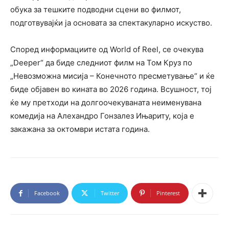
обука за тешките подводни сцени во филмот,
подготвувајќи ја основата за спектакуларно искуство.
Според информациите од World of Reel, се очекува
„Deeper“ да биде следниот филм на Том Круз по
„Невозможна мисија – Конечното пресметување“ и ќе
биде објавен во кината во 2026 година. Всушност, тој
ќе му претходи на долгоочекуваната неименувана
комедија на Алехандро Гонзалез Ињариту, која е
закажана за октомври истата година.
Facebook
Twitter
Pinterest