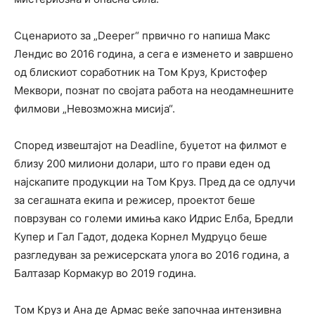
Сценариото за „Deeper“ првично го напиша Макс
Лендис во 2016 година, а сега е изменето и завршено
од блискиот соработник на Том Круз, Кристофер
Меквори, познат по својата работа на неодамнешните
филмови „Невозможна мисија“.
Според извештајот на Deadline, буџетот на филмот е
близу 200 милиони долари, што го прави еден од
најскапите продукции на Том Круз. Пред да се одлучи
за сегашната екипа и режисер, проектот беше
поврзуван со големи имиња како Идрис Елба, Бредли
Купер и Гал Гадот, додека Корнел Мудруцо беше
разгледуван за режисерската улога во 2016 година, а
Балтазар Кормакур во 2019 година.
Том Круз и Ана де Армас веќе започнаа интензивна