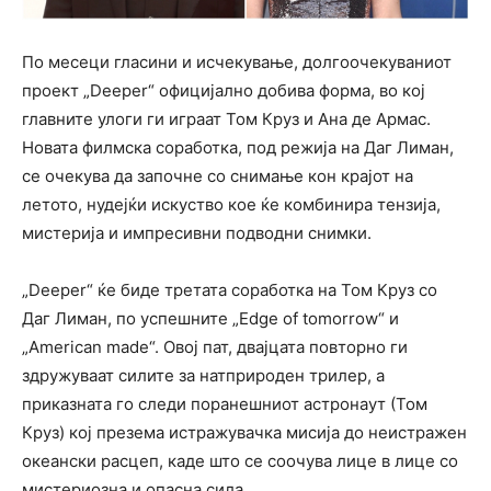
По месеци гласини и исчекување, долгоочекуваниот
проект „Deeper“ официјално добива форма, во кој
главните улоги ги играат Том Круз и Ана де Армас.
Новата филмска соработка, под режија на Даг Лиман,
се очекува да започне со снимање кон крајот на
летото, нудејќи искуство кое ќе комбинира тензија,
мистерија и импресивни подводни снимки.
„Deeper“ ќе биде третата соработка на Том Круз со
Даг Лиман, по успешните „Edge of tomorrow“ и
„American made“. Овој пат, двајцата повторно ги
здружуваат силите за натприроден трилер, а
приказната го следи поранешниот астронаут (Том
Круз) кој презема истражувачка мисија до неистражен
океански расцеп, каде што се соочува лице в лице со
мистериозна и опасна сила.