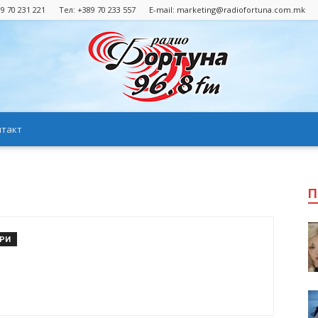
9 70 231 221
Тел: +389 70 233 557
E-mail:
marketing@radiofortuna.com.mk
нтакт
Радио
П
Фортуна
АРИ