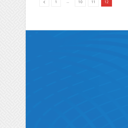
...
1
10
11
12