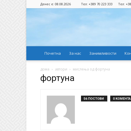
Денес е: 08.08.2026
Тел: +389 70 223 333
Тел: +38
Почетна
За нас
Занимливости
Ко
дома
автори
мислења од фортуна
фортуна
56 ПОСТОВИ
0 КОМЕНТ