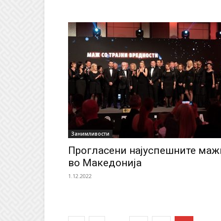
Занимливости
Прогласени најуспешните маж
во Македонија
1.12.2022