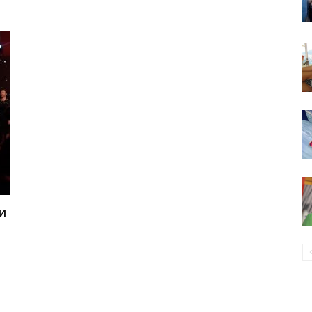
96,8
и