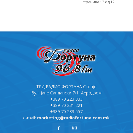
страница 12 од 12
ТРД РАДИО ФОРТУНА Скопје
бул. Јане Сандански 7/1, Аеродром
+389 70 223 333
+389 70 231 221
+389 70 233 557
e-mail:
marketing@radiofortuna.com.mk