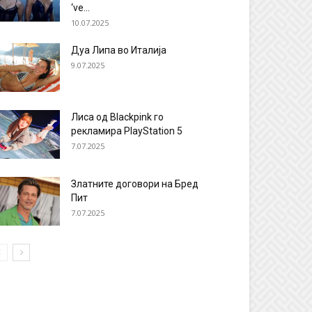
‘ve...
10.07.2025
Дуа Липа во Италија
9.07.2025
Лиса од Blackpink го
рекламира PlayStation 5
7.07.2025
Златните договори на Бред
Пит
7.07.2025